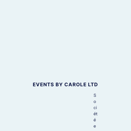
EVENTS BY CAROLE LTD
S
o
ci
ét
é
e